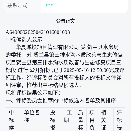
联系方式
***
公告正文
A64000020250421016001003
中标候选人公示
华夏城投项目管理有限公司 受 贺兰县水务局
的委托，对 贺兰县第三排水沟水质改善与生态修复
项目贺兰县第三排水沟水质改善与生态修复项目三
标段 进行 公开招标 ,已于2025-05-16 12:50:00完成评
标工作，经评标委员会对所有投标人的投标文件详
细评审，推荐出中标结果候选人。
现将评标结果公示如下：
一、评标委员会推荐的中标候选人名单及其排序
中
单位名
投
工
质
项
相
评
标
称
标
期
量
目
关
标
候
报
标
负
证
得