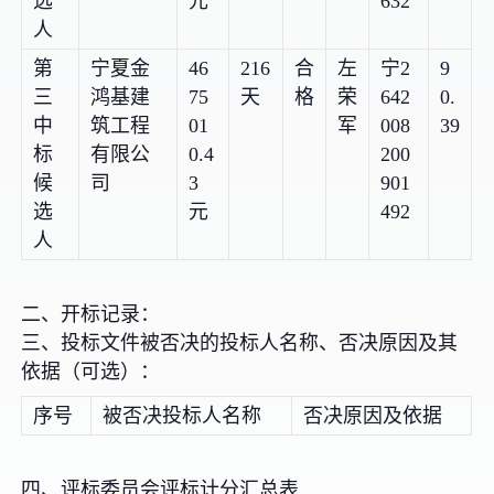
选
元
632
人
第
宁夏金
46
216
合
左
宁2
9
三
鸿基建
75
天
格
荣
642
0.
中
筑工程
01
军
008
39
标
有限公
0.4
200
候
司
3
901
选
元
492
人
二、开标记录：
三、投标文件被否决的投标人名称、否决原因及其
依据（可选）：
序号
被否决投标人名称
否决原因及依据
四、评标委员会评标计分汇总表