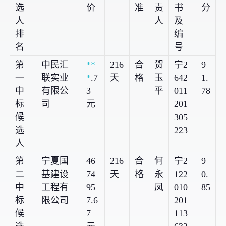
选
价
准
责
书
分
人
人
及
排
编
名
号
第
中民汇
**
216
合
贺
宁2
9
一
联实业
*
.7
天
格
玉
642
1.
中
有限公
3
平
011
78
标
司
元
201
候
305
选
223
人
第
宁夏国
46
216
合
何
宁2
9
二
基建设
74
天
格
永
122
0.
中
工程有
95
凤
010
85
标
限公司
7.6
201
候
7
113