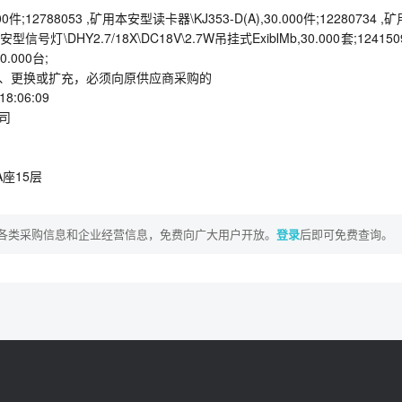
0件;12788053 ,矿用本安型读卡器\KJ353-D(A),30.000件;12280734 
信号灯\DHY2.7/18X\DC18V\2.7W吊挂式ExibⅠMb,30.000套;124150
0.000台;
应、更换或扩充，必须向原供应商采购的
18:06:09
司
座15层
各类采购信息和企业经营信息，免费向广大用户开放。
登录
后即可免费查询。