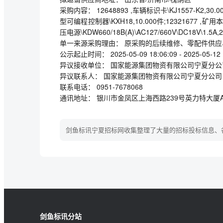
采购内容： 12648893 ,车辆标识卡\KJ1557-K2,30.00
型可编程控制器\KXH18,10.000件;12321677 ,矿用本安型
压电源\KDW660/18B(A)\AC127/660V\DC18V\1.5A,2
单一来源采购理由： 原采购的后续维修、零配件供
公示起止时间： 2025-05-09 18:06:09 - 2025-05-12 
异议接收单位： 国家能源集团物资有限公司宁夏分公
异议联系人： 国家能源集团物资有限公司宁夏分公司
联系电话： 0951-7678068
通讯地址： 银川市金凤区上海西路239号英力特大厦A
剑鱼标讯宁夏招标网收集整理了大量的招标投标信息、
剑鱼标讯分站