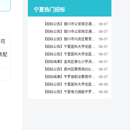
宁夏热门招标
【招标公告】银川市公安局交通管理局银川市车辆管理所2026年摩电车辆驾驶资格考试购买社会化考场服务项目（八标段至十标段）项目招标公告
08-07
【招标公告】银川市公安局交通管理局银川市车辆管理所2026年摩电车辆驾驶资格考试购买社会化考场服务项目（五标段至七标段）项目招标公告
08-07
【招标公告】银川市兴庆区教育局兴庆区2026年兴庆区掌政中学等六所学校设施设备采购项目招标公告
08-07
公司
【招标公告】宁夏医科大学总医院流式细胞分析系统采购项目招标公告
08-07
统配
【招标公告】宁夏医科大学总医院颌面部动力系统采购项目招标公告
08-07
【招标结果】金凤区第七小学消防设施改造工程项目竞争性磋商采购结果公告
08-07
【招标公告】原州区教育局2026年中小学幼儿园食堂原材料政府采购项目第十二标段（重新招标）更正事项公告(一次)
08-07
【招标结果】平罗县职业教育中心校园网络安全升级改造项目中标公告
08-07
【招标公告】宁夏医科大学总医院数字减影血管造影系统（DSA，innova3100）维保项目单一来源采购审核前公示
08-06
【招标公告】宁夏电力国能平罗发电有限公司平罗公司苏打水、茶饮料询价（有附件）询价采购
08-06